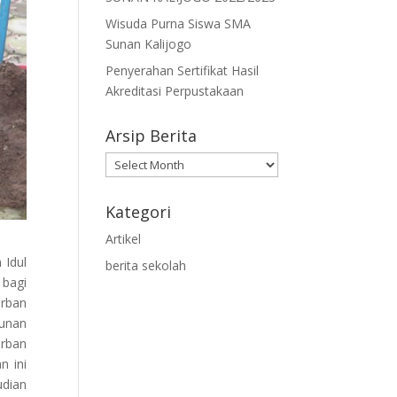
Wisuda Purna Siswa SMA
Sunan Kalijogo
Penyerahan Sertifikat Hasil
Akreditasi Perpustakaan
Arsip Berita
Arsip
Berita
Kategori
Artikel
 Idul
berita sekolah
 bagi
urban
Sunan
rban
n ini
udian