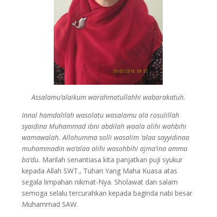
Assalamu’alaikum warahmatullahhi wabarakatuh.
Innal hamdalilah wasolatu wasalamu ala rosulillah
syaidina Muhammad ibni abdilah waala alihi wahbihi
wamawalah. Allohumma solli wasalim ‘alaa sayyidinaa
muhammadin wa’alaa alihi wasohbihi ajma’ina amma
ba’du.
Marilah senantiasa kita panjatkan puji syukur
kepada Allah SWT., Tuhan Yang Maha Kuasa atas
segala limpahan nikmat-Nya. Sholawat dan salam
semoga selalu tercurahkan kepada baginda nabi besar
Muhammad SAW.