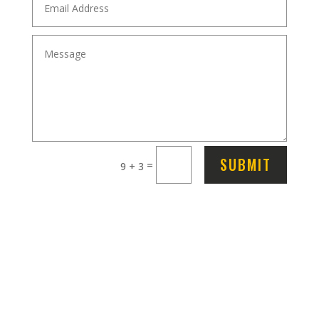
SUBMIT
=
9 + 3